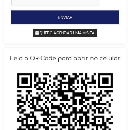
+
5
5
5
5
ENVIAR
QUERO AGENDAR UMA VISITA
SOLICITAR AGENDAMENTO
Leia o QR-Code para abrir no celular
VOLTAR