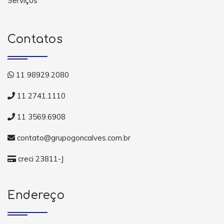
Serviços
Contatos
11 98929.2080
11 2741.1110
11 3569.6908
contato@grupogoncalves.com.br
creci 23811-J
Endereço