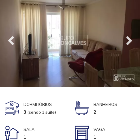
DORMITÓRIOS
BANHEIROS
3
2
(sendo 1 suíte)
SALA
VAGA
1
1