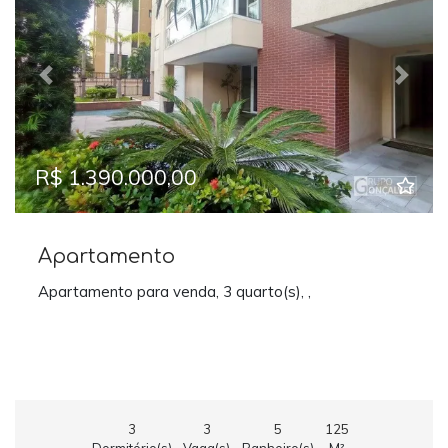
Previous
Next
R$ 1.390.000,00
Apartamento
Apartamento para venda, 3 quarto(s), ,
3
3
5
125
Dormitório(s)
Vaga(s)
Banheiro(s)
M²