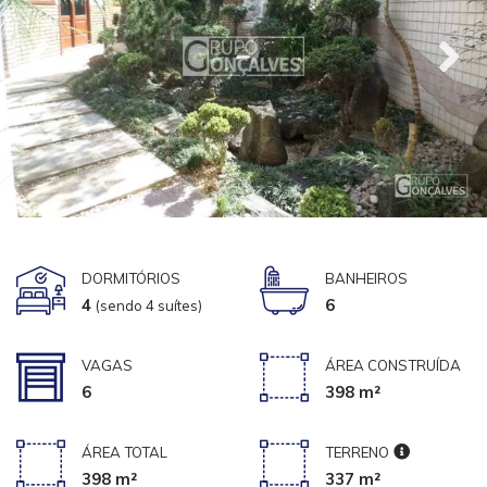
DORMITÓRIOS
BANHEIROS
4
6
(sendo 4 suítes)
VAGAS
ÁREA CONSTRUÍDA
6
398 m²
ÁREA TOTAL
TERRENO
398 m²
337 m²