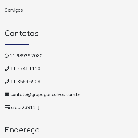
Serviços
Contatos
11 98929.2080
11 2741.1110
11 3569.6908
contato@grupogoncalves.com.br
creci 23811-J
Endereço