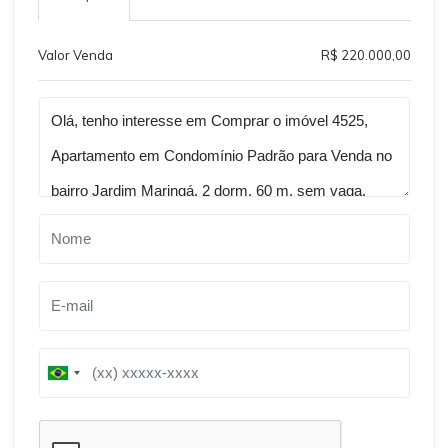
Valor Venda
R$ 220.000,00
Qual o melhor dia e horário pra você?
B
B
r
r
a
a
z
z
i
i