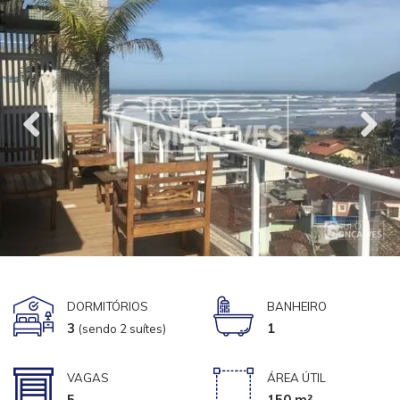
DORMITÓRIOS
BANHEIRO
3
1
(sendo 2 suítes)
VAGAS
ÁREA ÚTIL
5
150 m²