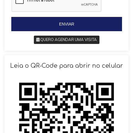
l
+
+
5
5
5
5
ENVIAR
QUERO AGENDAR UMA VISITA
SOLICITAR AGENDAMENTO
Leia o QR-Code para abrir no celular
VOLTAR