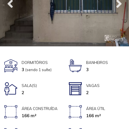
DORMITÓRIOS
BANHEIROS
3
3
(sendo 1 suíte)
SALA(S)
VAGAS
2
2
ÁREA CONSTRUÍDA
ÁREA ÚTIL
166 m²
166 m²