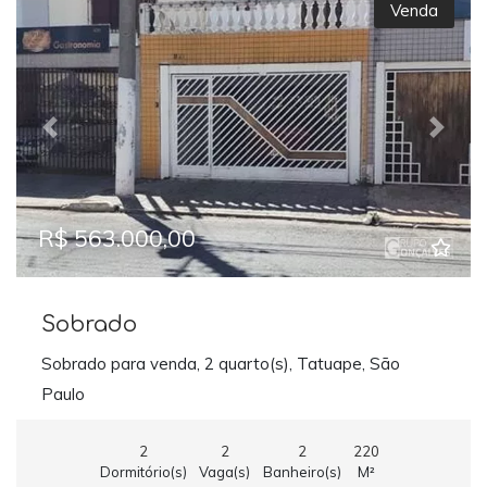
Venda
Previous
Next
R$ 563.000,00
Sobrado
Sobrado para venda, 2 quarto(s), Tatuape, São
Paulo
2
2
2
220
Dormitório(s)
Vaga(s)
Banheiro(s)
M²