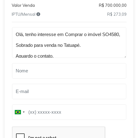
Valor Venda
R$ 700.000,00
IPTU/Mensal
R$ 273,09
Qual o melhor dia e horário pra você?
B
B
r
r
a
a
z
z
i
i
l