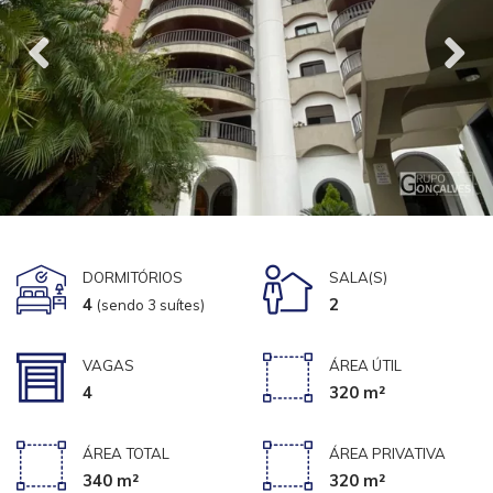
DORMITÓRIOS
SALA(S)
4
2
(sendo 3 suítes)
VAGAS
ÁREA ÚTIL
4
320 m²
ÁREA TOTAL
ÁREA PRIVATIVA
340 m²
320 m²