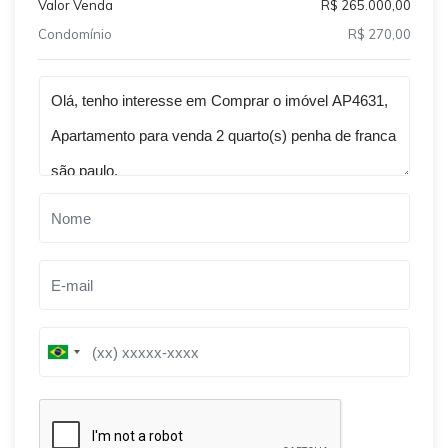
Valor Venda
R$ 265.000,00
Condomínio
R$ 270,00
Qual o melhor dia e horário pra você?
B
B
r
r
a
a
z
z
i
i
l
l