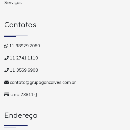
Serviços
Contatos
11 98929.2080
11 2741.1110
11 3569.6908
contato@grupogoncalves.com.br
creci 23811-J
Endereço