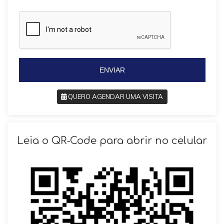
a
a
z
z
i
i
l
l
+
+
5
5
5
5
ENVIAR
QUERO AGENDAR UMA VISITA
SOLICITAR AGENDAMENTO
Leia o QR-Code para abrir no celular
VOLTAR