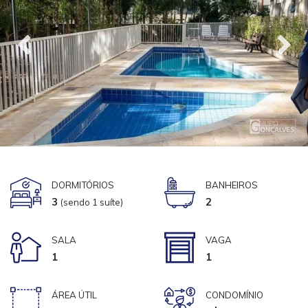
DORMITÓRIOS
BANHEIROS
3
2
(sendo 1 suíte)
SALA
VAGA
1
1
ÁREA ÚTIL
CONDOMÍNIO