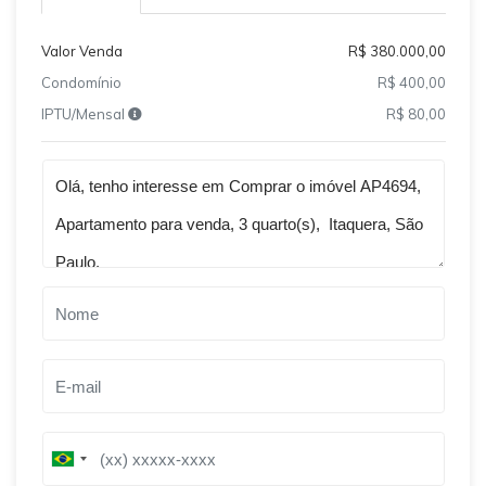
Valor Venda
R$ 380.000,00
Condomínio
R$ 400,00
IPTU/Mensal
R$ 80,00
Qual o melhor dia e horário pra você?
B
B
r
r