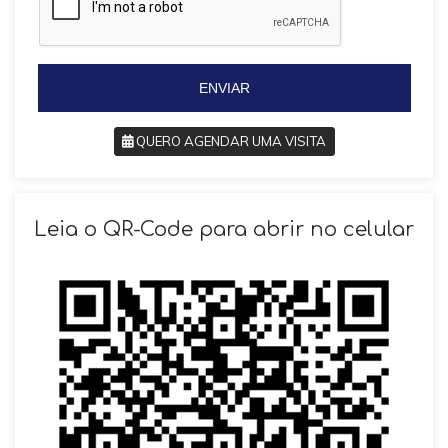
l
l
+
+
5
5
5
5
ENVIAR
QUERO AGENDAR UMA VISITA
SOLICITAR AGENDAMENTO
Leia o QR-Code para abrir no celular
VOLTAR