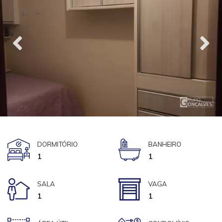
DORMITÓRIO
BANHEIRO
1
1
SALA
VAGA
1
1