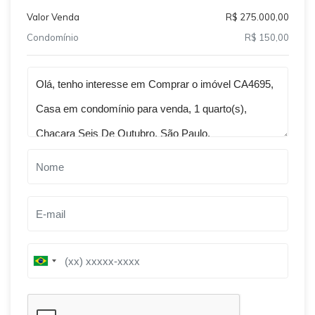
Valor Venda
R$ 275.000,00
Condomínio
R$ 150,00
Qual o melhor dia e horário pra você?
B
B
r
r
a
a
z
z
i
i