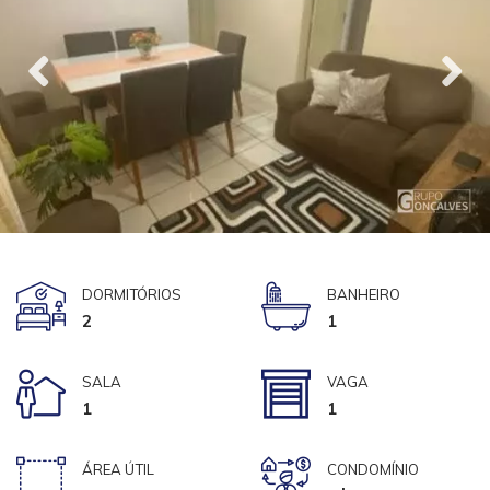
DORMITÓRIOS
BANHEIRO
2
1
SALA
VAGA
1
1
ÁREA ÚTIL
CONDOMÍNIO