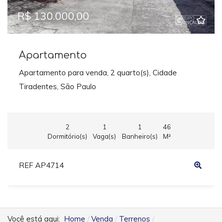
R$ 130.000,00
Apartamento
Apartamento para venda, 2 quarto(s), Cidade
Tiradentes, São Paulo
2
1
1
46
Dormitório(s)
Vaga(s)
Banheiro(s)
M²
REF AP4714
Você está aqui:
Home
Venda
Terrenos