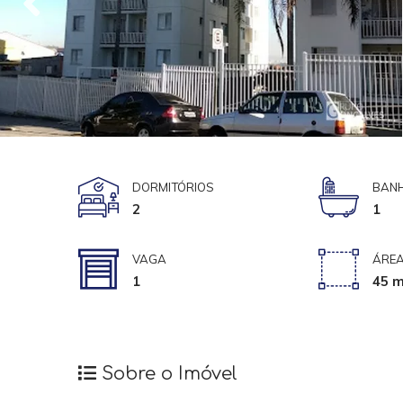
DORMITÓRIOS
BANH
2
1
VAGA
ÁREA
1
45 m
Sobre o Imóvel