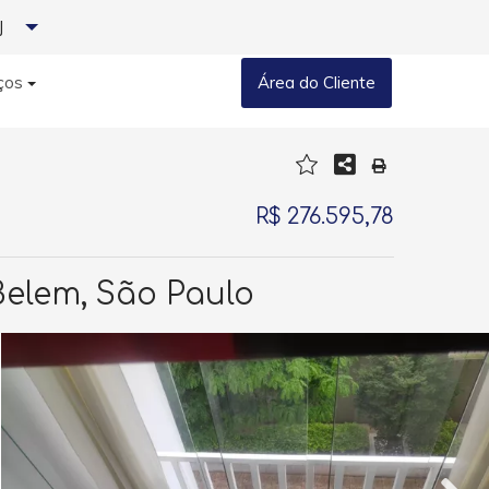
J
ços
Área do Cliente
R$ 276.595,78
Belem, São Paulo