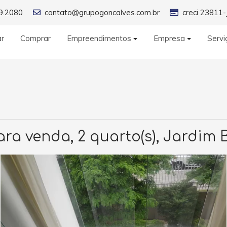
9.2080
contato@grupogoncalves.com.br
creci 23811-
ar
Comprar
Empreendimentos
Empresa
Servi
a venda, 2 quarto(s), Jardim 