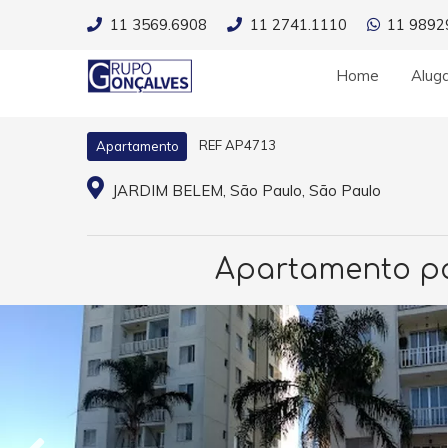
11 3569.6908
11 2741.1110
11 9892
Home
Alug
REF AP4713
Apartamento
JARDIM BELEM, São Paulo, São Paulo
Apartamento par