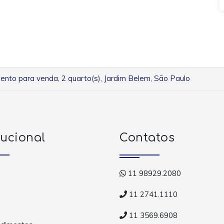
nto para venda, 2 quarto(s), Jardim Belem, São Paulo
tucional
Contatos
11 98929.2080
11 2741.1110
11 3569.6908