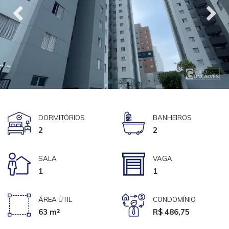
DORMITÓRIOS
BANHEIROS
2
2
SALA
VAGA
1
1
ÁREA ÚTIL
CONDOMÍNIO
63 m²
R$ 486,75