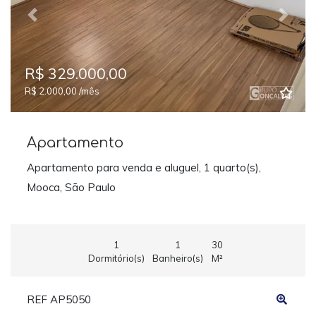
Previous
Next
R$ 329.000,00
R$ 2.000,00 /mês
Apartamento
Apartamento para venda e aluguel, 1 quarto(s),
Mooca, São Paulo
1
1
30
Dormitório(s)
Banheiro(s)
M²
REF AP5050