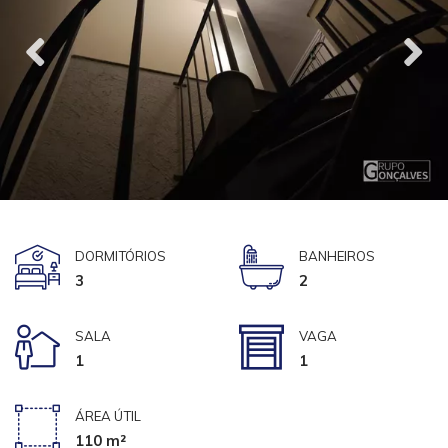
DORMITÓRIOS
BANHEIROS
3
2
SALA
VAGA
1
1
ÁREA ÚTIL
110 m²