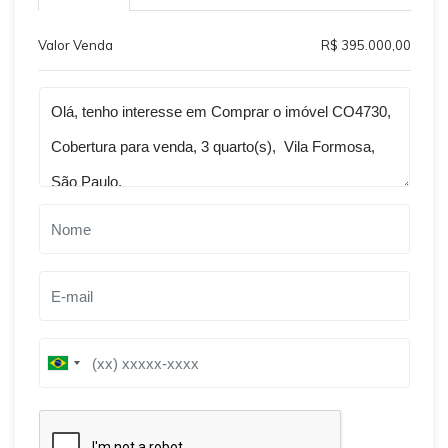
Valor Venda
R$ 395.000,00
Qual o melhor dia e horário pra você?
B
B
r
r
a
a
z
z
i
i
l