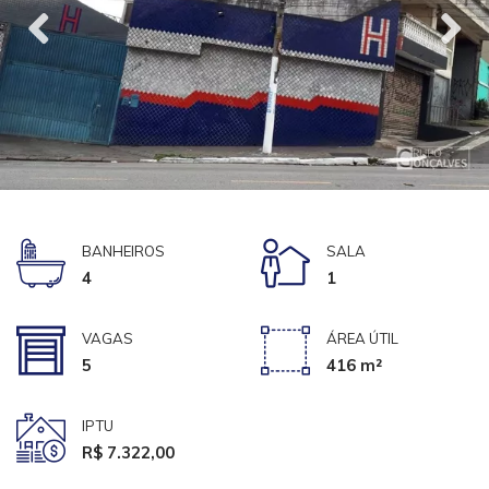
BANHEIROS
SALA
4
1
VAGAS
ÁREA ÚTIL
5
416 m²
IPTU
R$ 7.322,00