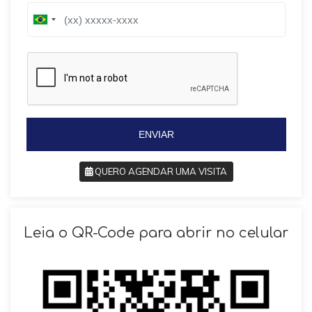
B
B
r
r
a
a
z
z
i
i
l
l
+
+
5
5
5
5
ENVIAR
QUERO AGENDAR UMA VISITA
SOLICITAR AGENDAMENTO
Leia o QR-Code para abrir no celular
VOLTAR