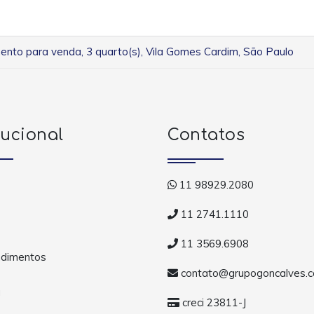
nto para venda, 3 quarto(s), Vila Gomes Cardim, São Paulo
tucional
Contatos
11 98929.2080
11 2741.1110
11 3569.6908
dimentos
contato@grupogoncalves.c
a
creci 23811-J