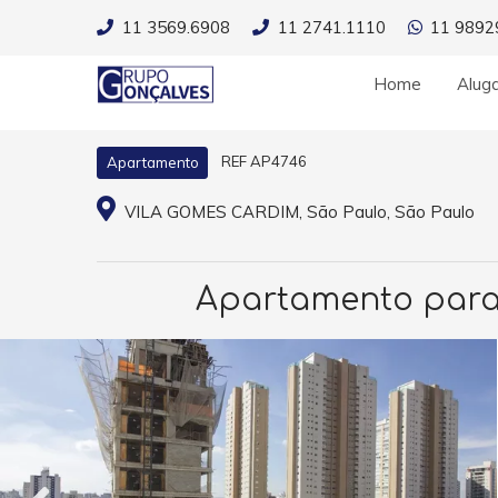
11 3569.6908
11 2741.1110
11 9892
Home
Alug
REF AP4746
Apartamento
VILA GOMES CARDIM, São Paulo, São Paulo
Apartamento para 