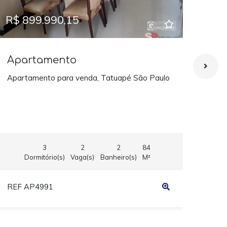
R$ 899.990,15
R$ 
Apartamento
Ap
Apartamento para venda, Tatuapé São Paulo
APA
TAT
3
2
2
84
Dormitório(s)
Vaga(s)
Banheiro(s)
M²
REF AP4991
REF