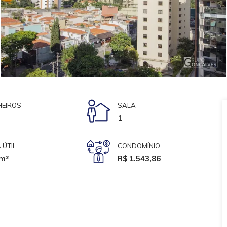
EIROS
SALA
1
 ÚTIL
CONDOMÍNIO
m²
R$ 1.543,86