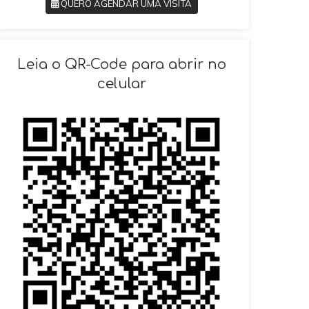
QUERO AGENDAR UMA VISITA
SOLICITAR AGENDAMENTO
Leia o QR-Code para abrir no
celular
VOLTAR