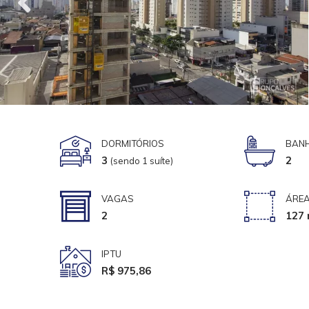
DORMITÓRIOS
BANH
3
2
(sendo 1 suíte)
VAGAS
ÁREA
2
127 
IPTU
R$ 975,86