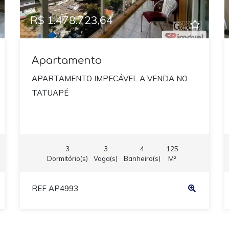
R$ 1.478.723,64
Apartamento
APARTAMENTO IMPECÁVEL A VENDA NO
TATUAPÉ
3
3
4
125
Dormitório(s)
Vaga(s)
Banheiro(s)
M²
REF AP4993