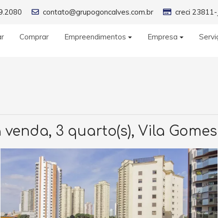
9.2080
contato@grupogoncalves.com.br
creci 23811-
ar
Comprar
Empreendimentos
Empresa
Servi
venda, 3 quarto(s), Vila Gomes