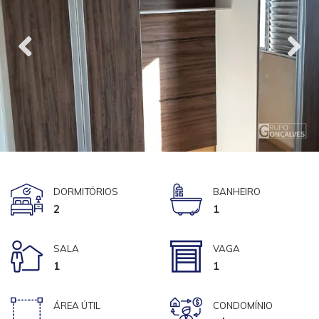
DORMITÓRIOS
BANHEIRO
2
1
SALA
VAGA
1
1
ÁREA ÚTIL
CONDOMÍNIO