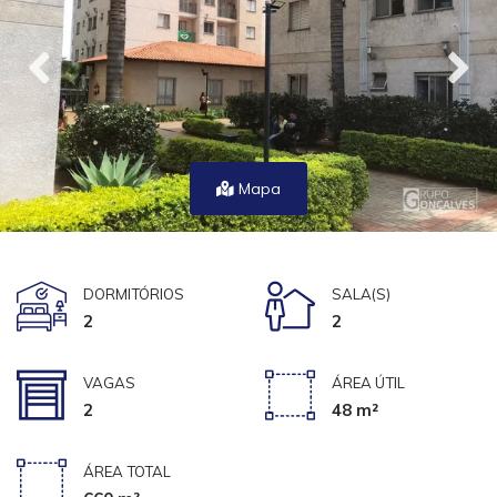
Mapa
DORMITÓRIOS
SALA(S)
2
2
VAGAS
ÁREA ÚTIL
2
48 m²
ÁREA TOTAL