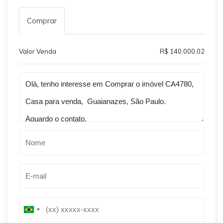
Comprar
Valor Venda
R$ 140.000,02
Qual o melhor dia e horário pra você?
B
B
r
r
a