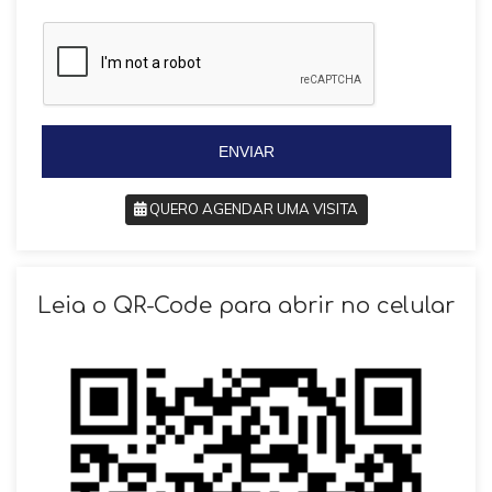
a
z
z
i
i
l
l
+
+
5
5
5
5
ENVIAR
QUERO AGENDAR UMA VISITA
SOLICITAR AGENDAMENTO
Leia o QR-Code para abrir no celular
VOLTAR