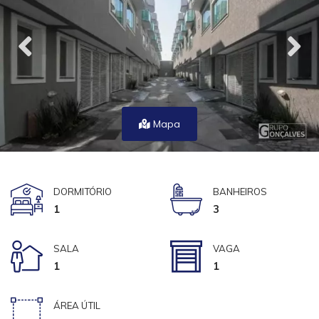
Mapa
DORMITÓRIO
BANHEIROS
1
3
SALA
VAGA
1
1
ÁREA ÚTIL