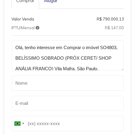
Comprar
Alugar
Valor Venda
R$ 790.000,13
IPTU/Mensal
R$ 147,00
Qual o melhor dia e horário pra você?
B
B
r
r
a
a