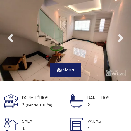
Mapa
DORMITÓRIOS
BANHEIROS
3
2
(sendo 1 suíte)
SALA
VAGAS
1
4