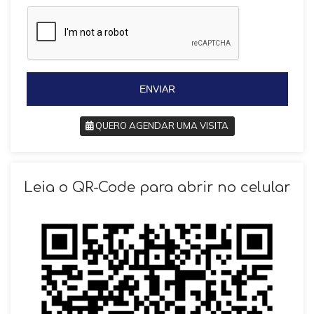
z
z
i
i
l
l
+
+
5
5
5
5
ENVIAR
QUERO AGENDAR UMA VISITA
SOLICITAR AGENDAMENTO
Leia o QR-Code para abrir no celular
VOLTAR