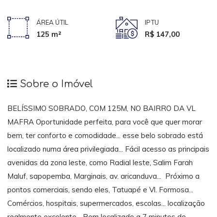
ÁREA ÚTIL
IPTU
125 m²
R$ 147,00
Sobre o Imóvel
BELÍSSIMO SOBRADO, COM 125M, NO BAIRRO DA VL
MAFRA Oportunidade perfeita, para você que quer morar
bem, ter conforto e comodidade... esse belo sobrado está
localizado numa área privilegiada... Fácil acesso as principais
avenidas da zona leste, como Radial leste, Salim Farah
Maluf, sapopemba, Marginais, av. aricanduva... Próximo a
pontos comerciais, sendo eles, Tatuapé e Vl. Formosa...
Comércios, hospitais, supermercados, escolas... localização
realmente excelente... Bem localizado a 7 minutos do