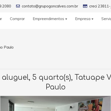
9.2080
contato@grupogoncalves.com.br
creci 23811-
ar
Comprar
Empreendimentos
Empresa
Servi
o Paulo
aluguel, 5 quarto(s), Tatuape 
Paulo