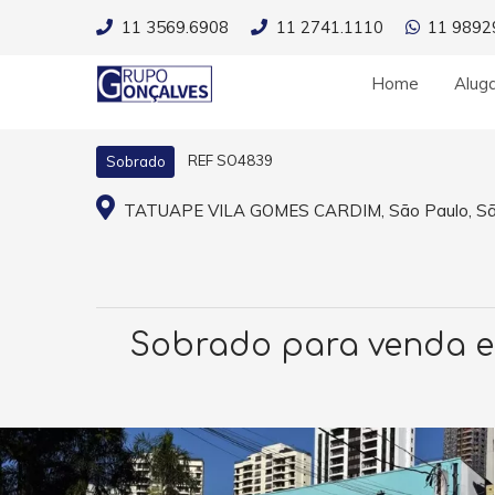
11 3569.6908
11 2741.1110
11 9892
Home
Alug
REF SO4839
Sobrado
TATUAPE VILA GOMES CARDIM, São Paulo, Sã
Sobrado para venda e 