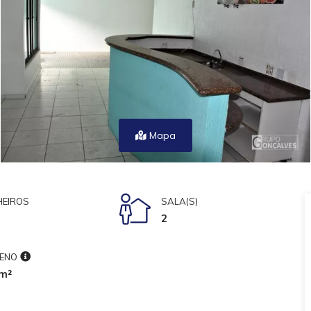
Mapa
EIROS
SALA(S)
2
ENO
m²