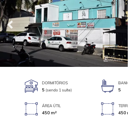
DORMITÓRIOS
BANH
5
5
(sendo 1 suíte)
ÁREA ÚTIL
TERR
450 m²
450 