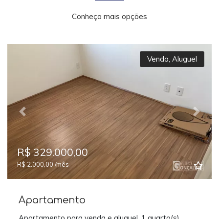
Conheça mais opções
Venda
,
Aluguel
Previous
Next
R$ 329.000,00
R$ 2.000,00 /mês
Apartamento
Apartamento para venda e aluguel, 1 quarto(s),