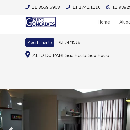
11 3569.6908
11 2741.1110
11 9892
Home
Alug
REF AP4916
Apartamento
ALTO DO PARI, São Paulo, São Paulo