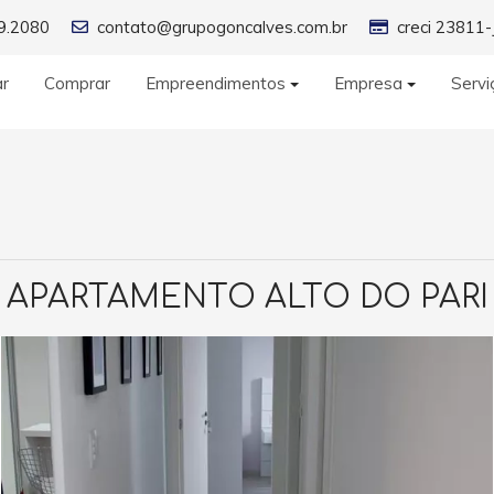
9.2080
contato@grupogoncalves.com.br
creci 23811-
ar
Comprar
Empreendimentos
Empresa
Servi
APARTAMENTO ALTO DO PARI