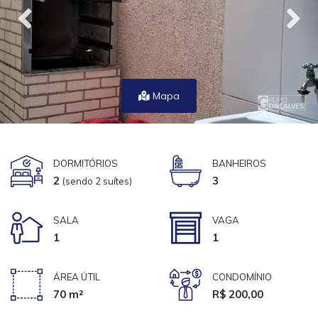
Mapa
DORMITÓRIOS
BANHEIROS
2
3
(sendo 2 suítes)
SALA
VAGA
1
1
ÁREA ÚTIL
CONDOMÍNIO
70 m²
R$ 200,00