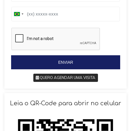
B
B
r
r
a
a
z
z
i
i
l
l
+
+
5
5
5
5
ENVIAR
QUERO AGENDAR UMA VISITA
SOLICITAR AGENDAMENTO
Leia o QR-Code para abrir no celular
VOLTAR