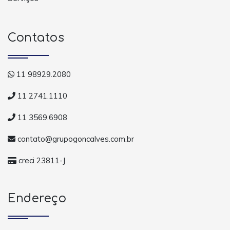
Contatos
11 98929.2080
11 2741.1110
11 3569.6908
contato@grupogoncalves.com.br
creci 23811-J
Endereço