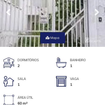
Mapa
DORMITÓRIOS
BANHEIRO
2
1
SALA
VAGA
1
1
ÁREA ÚTIL
60 m²