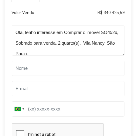
Valor Venda
R$ 340.425,59
Qual o melhor dia e horário pra você?
B
B
r
r
a
a
z
z
i
i
l