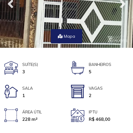
Mapa
SUÍTE(S)
BANHEIROS
3
5
SALA
VAGAS
1
2
ÁREA ÚTIL
IPTU
228 m²
R$ 468,00