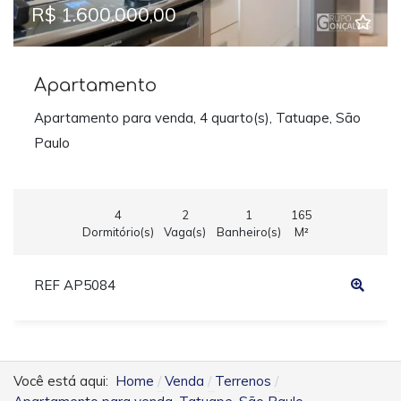
R$ 1.600.000,00
Apartamento
Apartamento para venda, 4 quarto(s), Tatuape, São
Paulo
4
2
1
165
Dormitório(s)
Vaga(s)
Banheiro(s)
M²
REF AP5084
Você está aqui:
Home
Venda
Terrenos