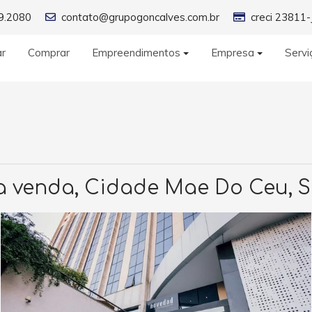
9.2080
contato@grupogoncalves.com.br
creci 23811-
ar
Comprar
Empreendimentos
Empresa
Servi
a venda, Cidade Mae Do Ceu, 