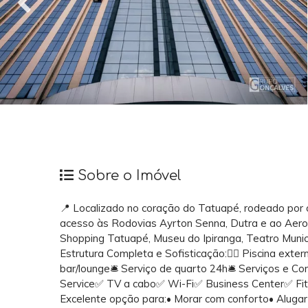
Sobre o Imóvel
📍 Localizado no coração do Tatuapé, rodeado por ót
acesso às Rodovias Ayrton Senna, Dutra e ao Aerop
Shopping Tatuapé, Museu do Ipiranga, Teatro Munic
Estrutura Completa e Sofisticação:🏊‍♂️ Piscina ext
bar/lounge🛎️ Serviço de quarto 24h🛎️ Serviços 
Service✅ TV a cabo✅ Wi-Fi✅ Business Center✅ Fi
Excelente opção para:• Morar com conforto• Alugar