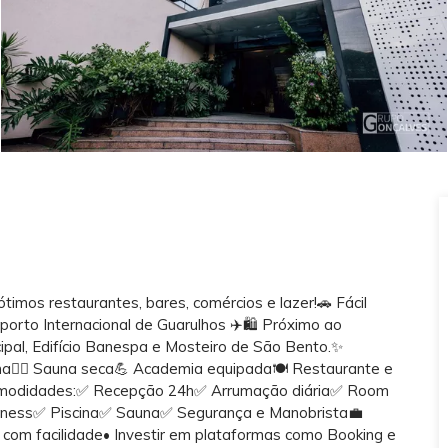
imos restaurantes, bares, comércios e lazer!🚗 Fácil
orto Internacional de Guarulhos ✈️🛍️ Próximo ao
ipal, Edifício Banespa e Mosteiro de São Bento.✨
erna🧖‍♀️ Sauna seca💪 Academia equipada🍽️ Restaurante e
e Comodidades:✅ Recepção 24h✅ Arrumação diária✅ Room
tness✅ Piscina✅ Sauna✅ Segurança e Manobrista💼
 com facilidade• Investir em plataformas como Booking e