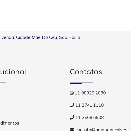
a venda, Cidade Mae Do Ceu, São Paulo
tucional
Contatos
11 98929.2080
11 2741.1110
11 3569.6908
dimentos
contato@grupogoncalves.c