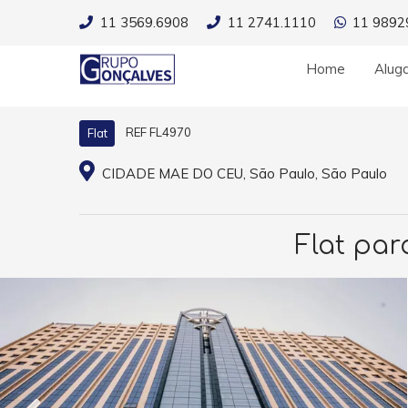
11 3569.6908
11 2741.1110
11 9892
Home
Alug
REF FL4970
Flat
CIDADE MAE DO CEU, São Paulo, São Paulo
Flat par