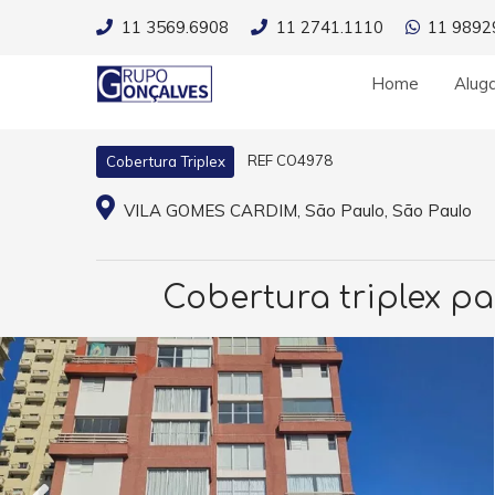
11 3569.6908
11 2741.1110
11 9892
Home
Alug
REF CO4978
Cobertura Triplex
VILA GOMES CARDIM, São Paulo, São Paulo
Cobertura triplex pa