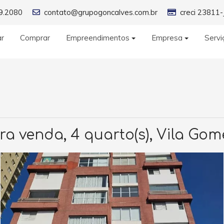
9.2080
contato@grupogoncalves.com.br
creci 23811-
ar
Comprar
Empreendimentos
Empresa
Servi
ra venda, 4 quarto(s), Vila Go