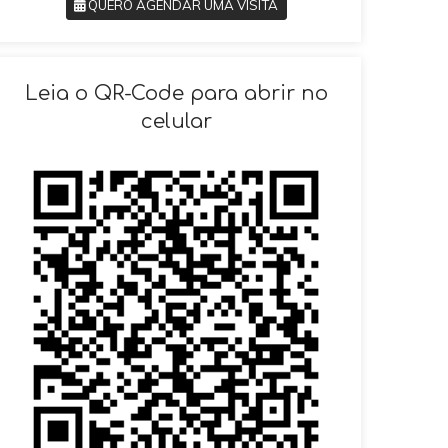
QUERO AGENDAR UMA VISITA
SOLICITAR AGENDAMENTO
Leia o QR-Code para abrir no
celular
VOLTAR