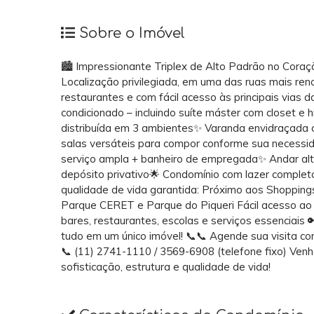
Sobre o Imóvel
🏙️ Impressionante Triplex de Alto Padrão no Coraç
Localização privilegiada, em uma das ruas mais re
restaurantes e com fácil acesso às principais vias 
condicionado – incluindo suíte máster com closet 
distribuída em 3 ambientes✨ Varanda envidraçada c
salas versáteis para compor conforme sua necess
serviço ampla + banheiro de empregada✨ Andar alto
depósito privativo🌟 Condomínio com lazer completo
qualidade de vida garantida: Próximo aos Shopping
Parque CERET e Parque do Piqueri Fácil acesso ao H
bares, restaurantes, escolas e serviços essenciais 
tudo em um único imóvel! 📞📞 Agende sua visita
📞 (11) 2741-1110 / 3569-6908 (telefone fixo) Venh
sofisticação, estrutura e qualidade de vida!