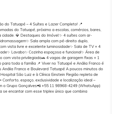
ão do Tatuapé – 4 Suítes e Lazer Completo! 📍
nomadas do Tatuapé, próximo a escolas, comércios, bares,
da cidade. 💎 Destaques do Imóvel:✨ 4 suítes com ar-
e hidromassagem✨ Sala ampla com pé-direito duplo,
om vista livre e excelente luminosidade✨ Sala de TV + 4
idade✨ Lavabo✨ Cozinha espaçosa e funcional✨ Área de
 com vista privilegiada🚗 4 vagas de garagem fixas + 1
 para toda a família 📌 Viver no Tatuapé e Anália Franco é
s Anália Franco e Boulevard Tatuapé A poucos minutos do
ospital São Luiz e à Clínica Einstein Região repleta de
 Conforto, espaço, exclusividade e localização ideal –
 com o Grupo Gonçalves📲 +55 11 98968-4249 (WhatsApp)
a se encantar com esse triplex único que combina