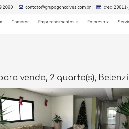
9.2080
contato@grupogoncalves.com.br
creci 23811-
ar
Comprar
Empreendimentos
Empresa
Servi
ra venda, 2 quarto(s), Belenz