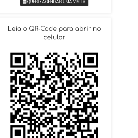
QUERO AGENDAR UMA VISITA
SOLICITAR AGENDAMENTO
Leia o QR-Code para abrir no
celular
VOLTAR