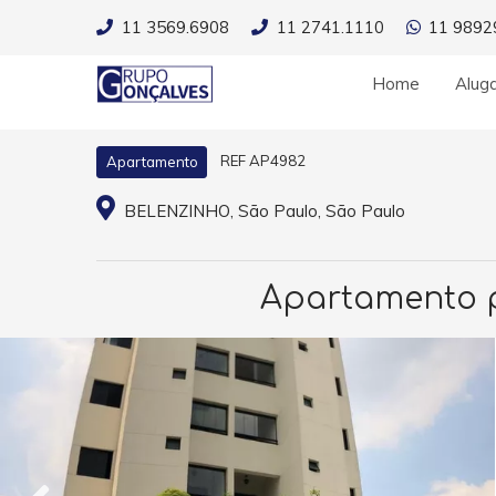
11 3569.6908
11 2741.1110
11 9892
Home
Alug
REF AP4982
Apartamento
BELENZINHO, São Paulo, São Paulo
Apartamento pa