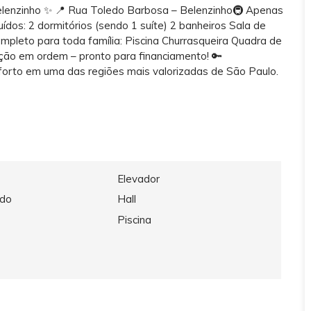
Belenzinho ✨ 📍 Rua Toledo Barbosa – Belenzinho🚇 Apenas
ídos: 2 dormitórios (sendo 1 suíte) 2 banheiros Sala de
pleto para toda família: Piscina Churrasqueira Quadra de
ão em ordem – pronto para financiamento! 🔑
forto em uma das regiões mais valorizadas de São Paulo.
Elevador
ado
Hall
Piscina