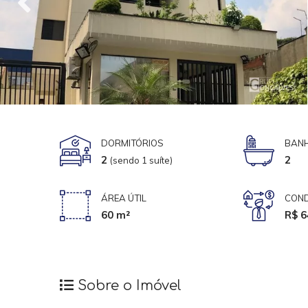
DORMITÓRIOS
BANH
2
2
(sendo 1 suíte)
ÁREA ÚTIL
COND
60 m²
R$ 6
Sobre o Imóvel