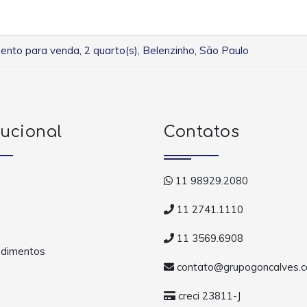
nto para venda, 2 quarto(s), Belenzinho, São Paulo
tucional
Contatos
11 98929.2080
11 2741.1110
11 3569.6908
dimentos
contato@grupogoncalves.c
a
creci 23811-J