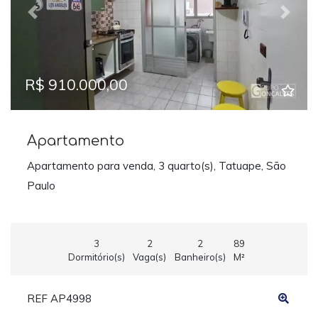
Previous
Next
R$ 910.000,00
Apartamento
Apartamento para venda, 3 quarto(s), Tatuape, São
Paulo
3
2
2
89
Dormitório(s)
Vaga(s)
Banheiro(s)
M²
REF AP4998