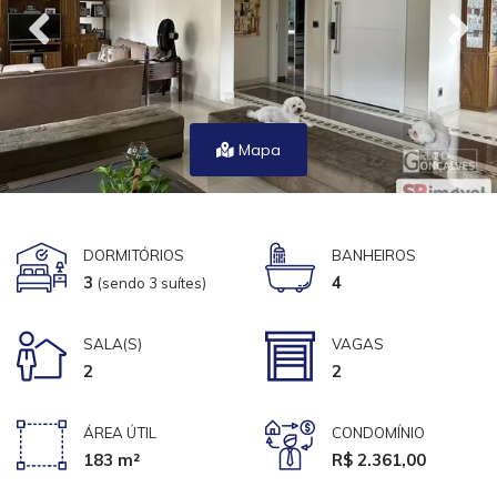
Mapa
DORMITÓRIOS
BANHEIROS
3
4
(sendo 3 suítes)
SALA(S)
VAGAS
2
2
ÁREA ÚTIL
CONDOMÍNIO
183 m²
R$ 2.361,00