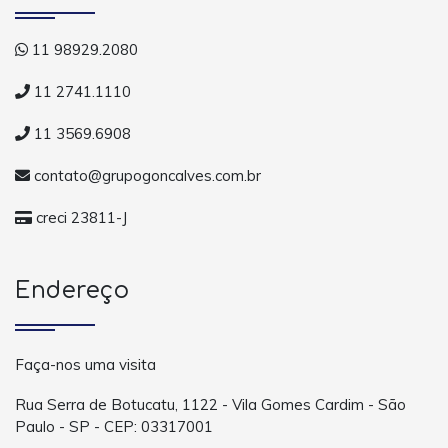
11 98929.2080
11 2741.1110
11 3569.6908
contato@grupogoncalves.com.br
creci 23811-J
Endereço
Faça-nos uma visita
Rua Serra de Botucatu, 1122 - Vila Gomes Cardim - São
Paulo - SP - CEP: 03317001