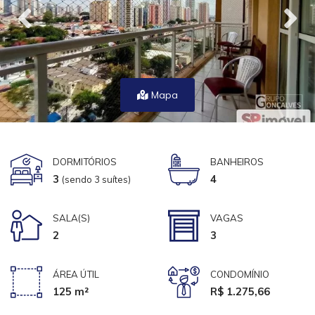
Mapa
DORMITÓRIOS
BANHEIROS
3
4
(sendo 3 suítes)
SALA(S)
VAGAS
2
3
ÁREA ÚTIL
CONDOMÍNIO
125 m²
R$ 1.275,66