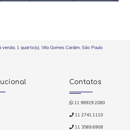
a venda, 1 quarto(s), Vila Gomes Cardim, São Paulo
tucional
Contatos
11 98929.2080
11 2741.1110
11 3569.6908