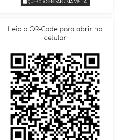
QUERO AGENDAR UMA VISITA
SOLICITAR AGENDAMENTO
Leia o QR-Code para abrir no
celular
VOLTAR