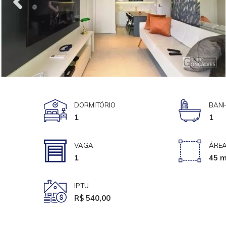
DORMITÓRIO
BANH
1
1
VAGA
ÁREA
1
45 m
IPTU
R$ 540,00