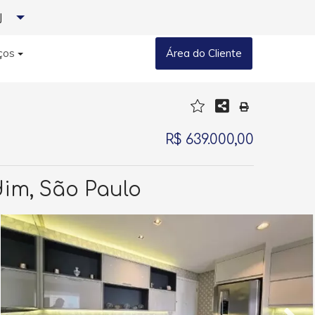
J
ços
Área do Cliente
R$ 639.000,00
dim, São Paulo