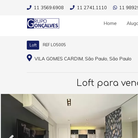
11 3569.6908
11 2741.1110
11 9892
Home
Alug
REF LO5005
Loft
VILA GOMES CARDIM, São Paulo, São Paulo
Loft para ven