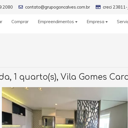
9.2080
contato@grupogoncalves.com.br
creci 23811-
ar
Comprar
Empreendimentos
Empresa
Servi
da, 1 quarto(s), Vila Gomes Car