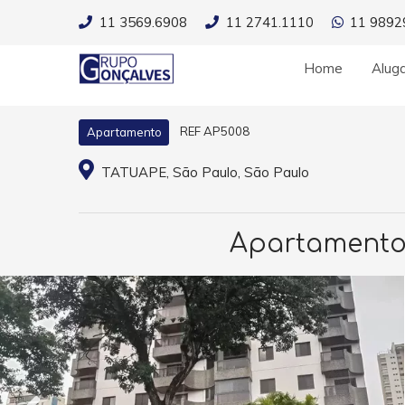
11 3569.6908
11 2741.1110
11 9892
Home
Alug
REF AP5008
Apartamento
TATUAPE, São Paulo, São Paulo
Apartamento 