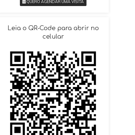
QUERO AGENDAR UMA VISITA
SOLICITAR AGENDAMENTO
Leia o QR-Code para abrir no
celular
VOLTAR