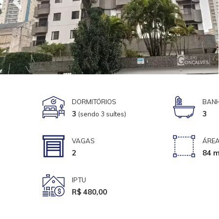
DORMITÓRIOS
BANH
3
3
(sendo 3 suítes)
VAGAS
ÁREA
2
84 m
IPTU
R$ 480,00