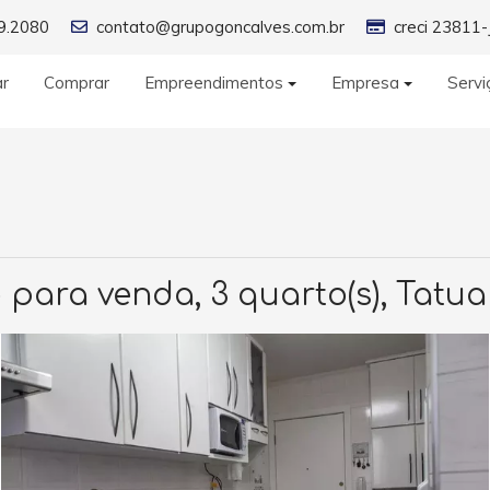
9.2080
contato@grupogoncalves.com.br
creci 23811-
ar
Comprar
Empreendimentos
Empresa
Servi
para venda, 3 quarto(s), Tatua