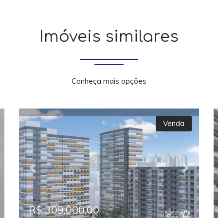
Imóveis similares
Conheça mais opções
Venda
xt
Previous
Next
R$ 309.000,00