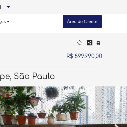
J
ços
Área do Cliente
R$ 899.990,00
pe, São Paulo