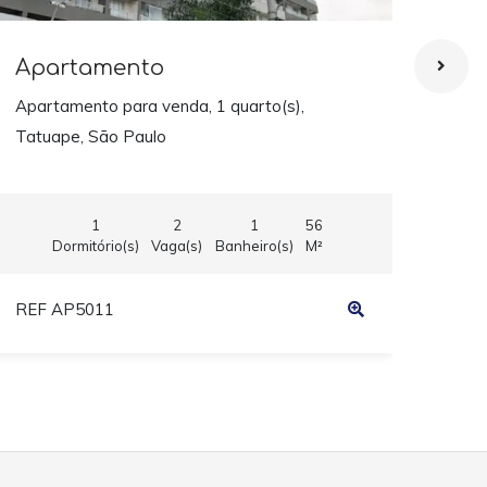
Apartamento
Ap
Apartamento para venda, 1 quarto(s),
Apar
Tatuape, São Paulo
1
2
1
56
Dormitório(s)
Vaga(s)
Banheiro(s)
M²
REF AP5011
REF