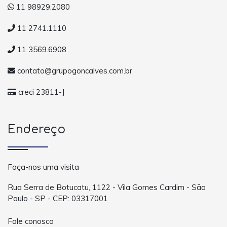
11 98929.2080
11 2741.1110
11 3569.6908
contato@grupogoncalves.com.br
creci 23811-J
Endereço
Faça-nos uma visita
Rua Serra de Botucatu, 1122 - Vila Gomes Cardim - São
Paulo - SP - CEP: 03317001
Fale conosco