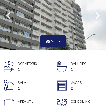
Mapa
DORMITÓRIO
BANHEIRO
1
1
SALA
VAGAS
1
2
ÁREA ÚTIL
CONDOMÍNIO