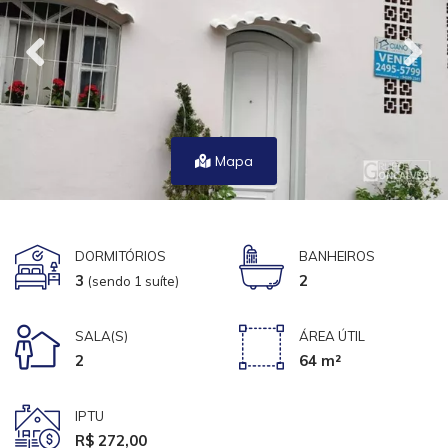
Mapa
DORMITÓRIOS
BANHEIROS
3
2
(sendo 1 suíte)
SALA(S)
ÁREA ÚTIL
2
64 m²
IPTU
R$ 272,00