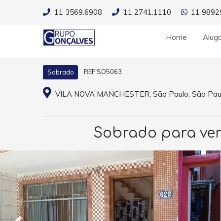
11 3569.6908
11 2741.1110
11 9892
Home
Alug
REF SO5063
Sobrado
VILA NOVA MANCHESTER, São Paulo, São Pau
Sobrado para vend