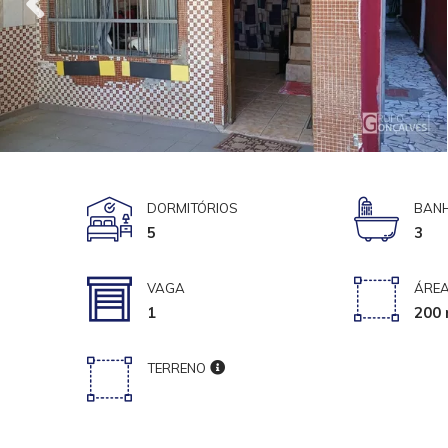
DORMITÓRIOS
BANH
5
3
VAGA
ÁREA
1
200 
TERRENO