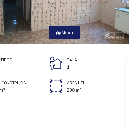
Mapa
EIROS
SALA
1
 CONSTRUÍDA
ÁREA ÚTIL
m²
200 m²