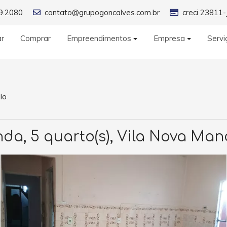
9.2080
contato@grupogoncalves.com.br
creci 23811-
ar
Comprar
Empreendimentos
Empresa
Servi
lo
a, 5 quarto(s), Vila Nova Man