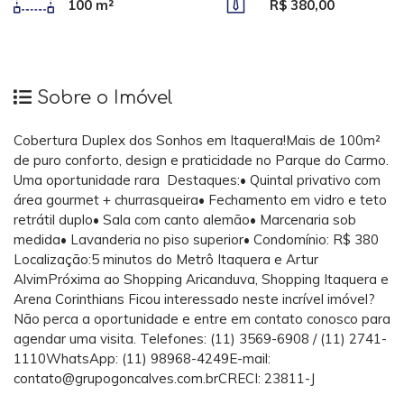
100 m²
R$ 380,00
Sobre o Imóvel
Cobertura Duplex dos Sonhos em Itaquera!Mais de 100m²
de puro conforto, design e praticidade no Parque do Carmo.
Uma oportunidade rara Destaques:• Quintal privativo com
área gourmet + churrasqueira• Fechamento em vidro e teto
retrátil duplo• Sala com canto alemão• Marcenaria sob
medida• Lavanderia no piso superior• Condomínio: R$ 380
Localização:5 minutos do Metrô Itaquera e Artur
AlvimPróxima ao Shopping Aricanduva, Shopping Itaquera e
Arena Corinthians Ficou interessado neste incrível imóvel?
Não perca a oportunidade e entre em contato conosco para
agendar uma visita. Telefones: (11) 3569-6908 / (11) 2741-
1110WhatsApp: (11) 98968-4249E-mail:
contato@grupogoncalves.com.brCRECI: 23811-J