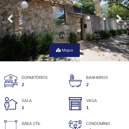
Mapa
DORMITÓRIOS
BANHEIROS
2
2
SALA
VAGA
1
1
ÁREA ÚTIL
CONDOMÍNIO