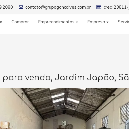
9.2080
contato@grupogoncalves.com.br
creci 23811-
ar
Comprar
Empreendimentos
Empresa
Servi
 para venda, Jardim Japão, Sã