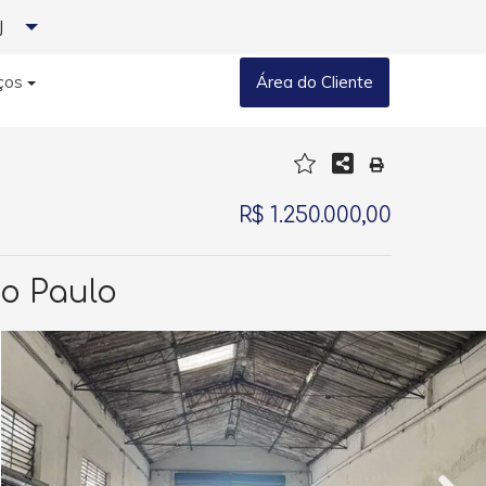
J
ços
Área do Cliente
R$ 1.250.000,00
o Paulo