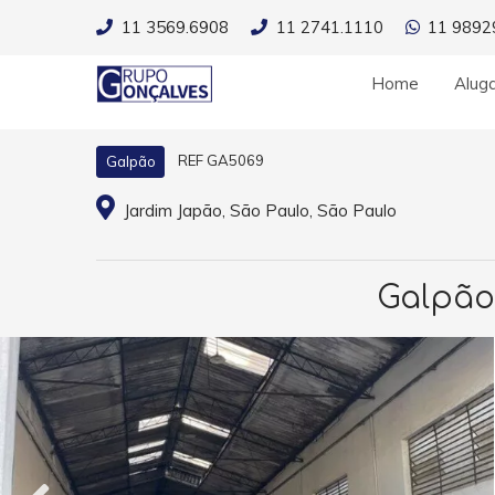
11 3569.6908
11 2741.1110
11 9892
Home
Alug
REF GA5069
Galpão
Jardim Japão, São Paulo, São Paulo
Galpão