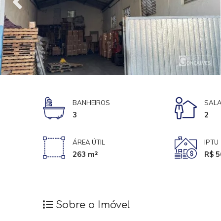
BANHEIROS
SALA
3
2
ÁREA ÚTIL
IPTU
263 m²
R$ 5
Sobre o Imóvel