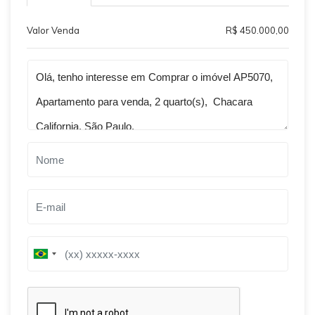
Valor Venda
R$ 450.000,00
Qual o melhor dia e horário pra você?
B
B
r
r
a
a
z
z
i
i
l