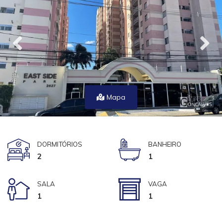
Mapa
DORMITÓRIOS
BANHEIRO
2
1
SALA
VAGA
1
1