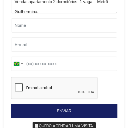
B
B
r
r
a
a
z
z
i
i
l
l
+
+
5
5
5
5
ENVIAR
QUERO AGENDAR UMA VISITA