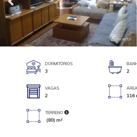
DORMITÓRIOS
BANH
3
2
VAGAS
ÁREA
2
116 
TERRENO
(80) m²