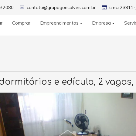
9.2080
contato@grupogoncalves.com.br
creci 23811-
ar
Comprar
Empreendimentos
Empresa
Servi
ormitórios e edícula, 2 vagas, 