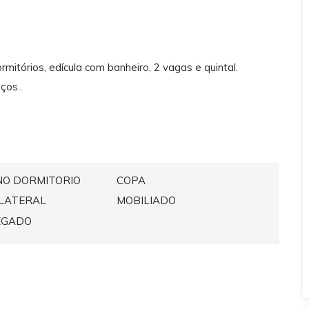
mitórios, edícula com banheiro, 2 vagas e quintal.
ços..
NO DORMITORIO
COPA
LATERAL
MOBILIADO
EGADO