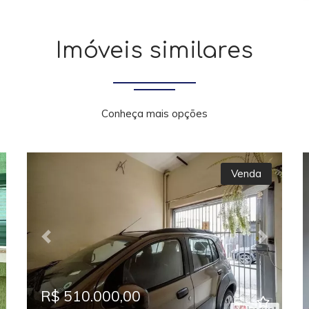
Imóveis similares
Conheça mais opções
Venda
xt
Previous
Next
R$ 510.000,00