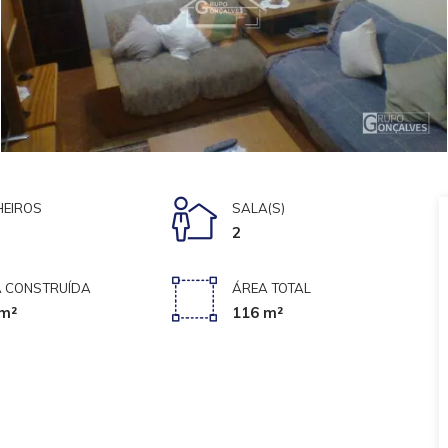
EIROS
SALA(S)
2
 CONSTRUÍDA
ÁREA TOTAL
m²
116 m²