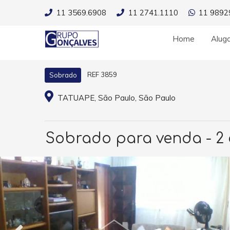
11 3569.6908
11 2741.1110
11 9892
Home
Alug
REF 3859
Sobrado
TATUAPE, São Paulo, São Paulo
Sobrado para venda - 2 d