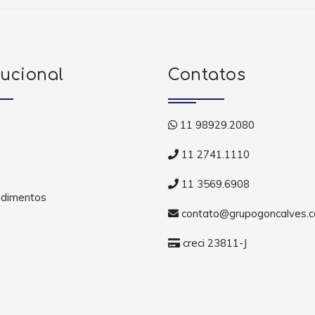
tucional
Contatos
11 98929.2080
11 2741.1110
11 3569.6908
dimentos
contato@grupogoncalves.c
a
creci 23811-J