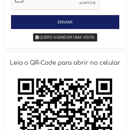
l
+
+
5
5
5
5
ENVIAR
QUERO AGENDAR UMA VISITA
SOLICITAR AGENDAMENTO
Leia o QR-Code para abrir no celular
VOLTAR