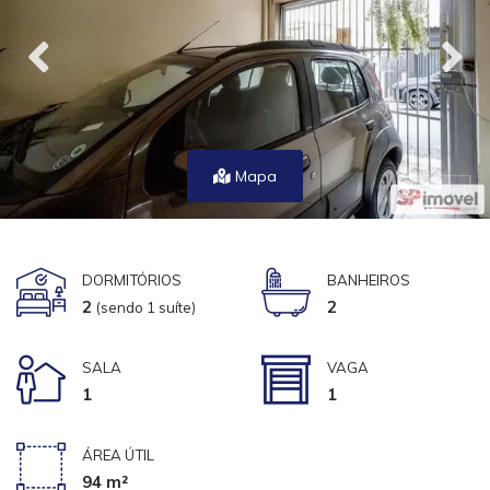
Mapa
DORMITÓRIOS
BANHEIROS
2
2
(sendo 1 suíte)
SALA
VAGA
1
1
ÁREA ÚTIL
94 m²