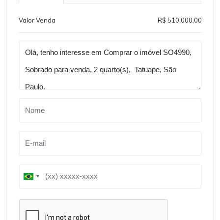
Valor Venda
R$ 510.000,00
Qual o melhor dia e horário pra você?
B
B
r
r
a
a
z
z
i
i
l