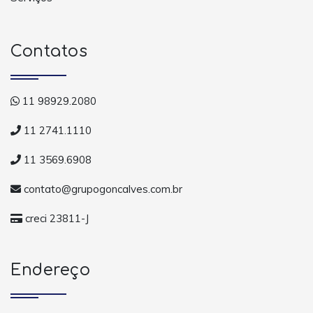
Contatos
11 98929.2080
11 2741.1110
11 3569.6908
contato@grupogoncalves.com.br
creci 23811-J
Endereço