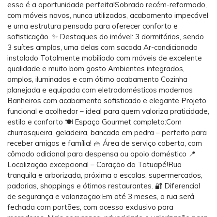
essa é a oportunidade perfeita!Sobrado recém-reformado,
com móveis novos, nunca utilizados, acabamento impecável
e uma estrutura pensada para oferecer conforto e
sofisticação. ✨ Destaques do imóvel: 3 dormitórios, sendo
3 suítes amplas, uma delas com sacada Ar-condicionado
instalado Totalmente mobiliado com móveis de excelente
qualidade e muito bom gosto Ambientes integrados,
amplos, iluminados e com ótimo acabamento Cozinha
planejada e equipada com eletrodomésticos modernos
Banheiros com acabamento sofisticado e elegante Projeto
funcional e acolhedor – ideal para quem valoriza praticidade,
estilo e conforto 🍽️ Espaço Gourmet completo:Com
churrasqueira, geladeira, bancada em pedra – perfeito para
receber amigos e família! 🧺 Área de serviço coberta, com
cômodo adicional para despensa ou apoio doméstico 📍
Localização excepcional – Coração do Tatuapé!Rua
tranquila e arborizada, próxima a escolas, supermercados,
padarias, shoppings e ótimos restaurantes. 🔐 Diferencial
de segurança e valorização:Em até 3 meses, a rua será
fechada com portões, com acesso exclusivo para